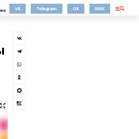
VK
Telegram
ОК
MAX
чно
ы