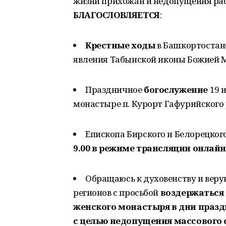
жизни прихожан и недопущения ра
БЛАГОСЛОВ­ЛЯЕТСЯ
:
Крестные ходы
в Башкортостан
явления Табынской иконы Божией М
Праздничное
богослужение
19 
монастыре п. Курорт Гафурийского
Епископа Бирского и Белорецког
9.00 в режиме трансляции онлайн
Обращаюсь к духовенству и вер
регионов с просьбой
воздержаться
женско­го монастыря в дни пра
с целью недопу­щения массового