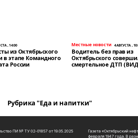
Местные новости
СТА , 14:00
4 АВГУСТА , 10:
ты из Октябрьского
Водитель без прав из
 в этапе Командного
Октябрьского соверши
ата России
смертельное ДТП (ВИД
Рубрика "Еда и напитки"
ьство ПИ № ТУ 02-01857 от 19.05.2025
Газета «Октябрьский нефт
февраля 1947 года. В раз