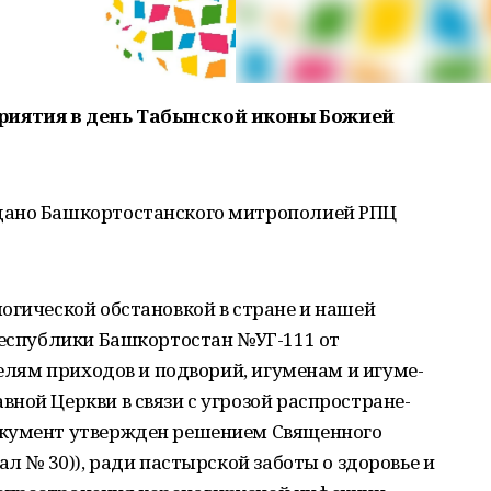
риятия в день Табынской иконы Божией
дано Башкортостанского митрополией РПЦ
огической обстановкой в стране и нашей
Республики Башкортостан №УГ-111 от
телям приходов и подворий, игуменам и игуме-
ной Церкви в связи с угрозой распростране­
окумент утвержден решением Священного
ал № 30)), ради пастырской заботы о здоровье и