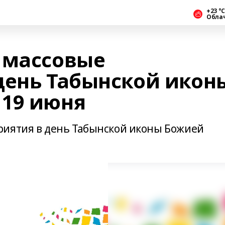
+23 °С
Обла
 массовые
день Табынской икон
19 июня
риятия в день Табынской иконы Божией