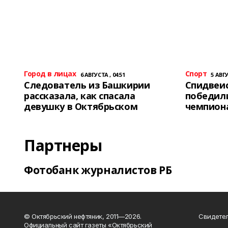
Город в лицах
Спорт
6 АВГУСТА , 04:51
5 АВГУ
Следователь из Башкирии
Спидвеис
рассказала, как спасала
победили
девушку в Октябрьском
чемпион
Партнеры
Фотобанк журналистов РБ
© Октябрьский нефтяник, 2011—2026.
Свидетел
Официальный сайт газеты «Октябрьский