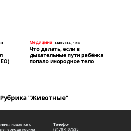
Медицина
03
4 АВГУСТА , 10:32
Что делать, если в
л
дыхательные пути ребёнка
ЕО)
попало инородное тело
Рубрика "Животные"
яник» издается с
Телефон
ные периоды носила
(34767) 67535