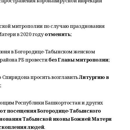
спространения коронавирусной инфекции
ской митрополии по случаю празднования
атери в 2020 году
отменить
;
июня в Богородице-Табынском женском
 района РБ провести
без Главы митрополии
;
о Спиридона просить возглавить
Литур­гию в
;
ующим Республики Башкортостан и дру­гих
 от посещения Богородице-Табынского
зднования Табынской иконы Божией Матери
 скопления людей
.