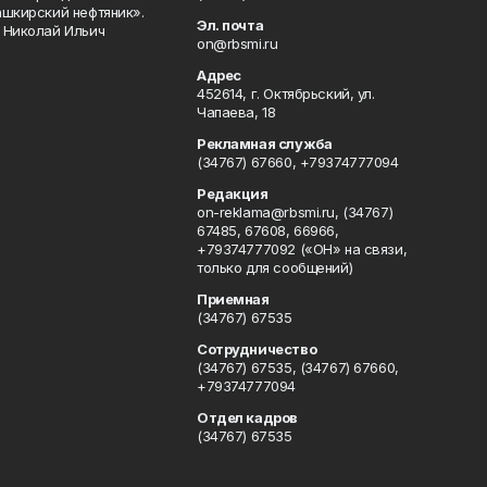
ашкирский нефтяник».
Эл. почта
 Николай Ильич
on@rbsmi.ru
Адрес
452614, г. Октябрьский, ул.
Чапаева, 18
Рекламная служба
(34767) 67660, +79374777094
Редакция
on-reklama@rbsmi.ru, (34767)
67485, 67608, 66966,
+79374777092 («ОН» на связи,
только для сообщений)
Приемная
(34767) 67535
Сотрудничество
(34767) 67535, (34767) 67660,
+79374777094
Отдел кадров
(34767) 67535