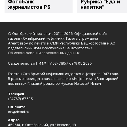
Фотобанк
Рубрика "Еда и
журналистов РБ
напитки"
© Октябрьский нефтяник, 2011—2026. Официальный сайт
газеты «Октябрьский нефтяник». Газета учреждена
Агентством по печати и СМИ Республики Башкортостан и АО
Издательский дом «Республика Башкортостан»
Об использовании персональных данных
Свидетельство ПИ № ТУ 02-01857 от 19.05.2025
Газета «Октябрьский нефтяник» издается с февраля 1947 года.
В разные периоды носила название «Нефтяник», «Башкирский
нефтяник». Главный редактор Чукаев Николай Ильич
Телефон
(34767) 67535
Эл. почта
on@rbsmi.ru
Адрес
452614, г. Октябрьский, ул. Чапаева, 18