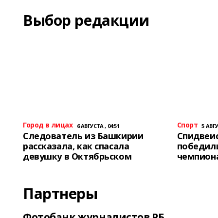
Выбор редакции
Город в лицах
Спорт
6 АВГУСТА , 04:51
5 АВГУ
Следователь из Башкирии
Спидвеис
рассказала, как спасала
победили
девушку в Октябрьском
чемпион
Партнеры
Фотобанк журналистов РБ