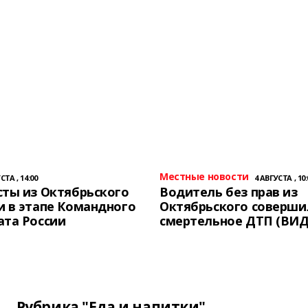
Местные новости
СТА , 14:00
4 АВГУСТА , 10:
ты из Октябрьского
Водитель без прав из
 в этапе Командного
Октябрьского соверши
ата России
смертельное ДТП (ВИД
Рубрика "Еда и напитки"