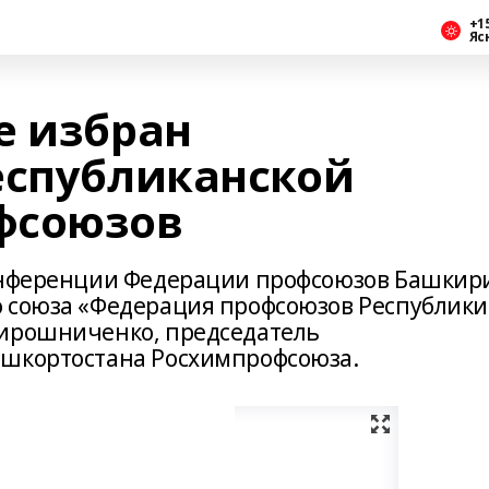
+1
Яс
е избран
еспубликанской
фсоюзов
Конференции Федерации профсоюзов Башкир
о союза «Федерация профсоюзов Республики
Мирошниченко, председатель
ашкортостана Росхимпрофсоюза.