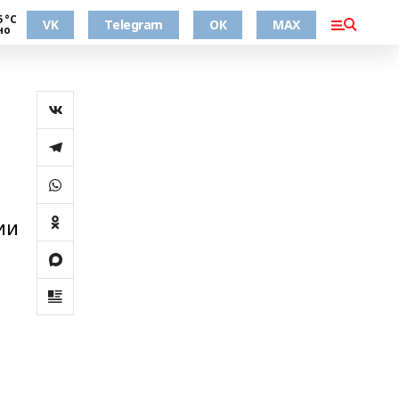
5 °С
VK
Telegram
ОК
MAX
но
ии