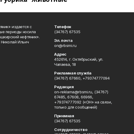
яник» издается с
Телефон
ные периоды носила
(34767) 67535
ашкирский нефтяник».
Эл. почта
 Николай Ильич
on@rbsmi.ru
Адрес
452614, г. Октябрьский, ул.
Чапаева, 18
Рекламная служба
(34767) 67660, +79374777094
Редакция
on-reklama@rbsmi.ru, (34767)
67485, 67608, 66966,
+79374777092 («ОН» на связи,
только для сообщений)
Приемная
(34767) 67535
Сотрудничество