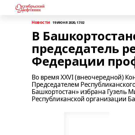
Новости
19 ИЮНЯ 2020, 17:02
В Башкортостан
председатель р
Федерации про
Во время XXVI (внеочередной) 
Председателем Республиканског
Башкортостан» избрана Гузель 
Республиканской организации Б