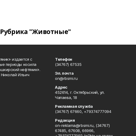
Рубрика "Животные"
яник» издается с
Телефон
ные периоды носила
(34767) 67535
ашкирский нефтяник».
Эл. почта
 Николай Ильич
on@rbsmi.ru
Адрес
452614, г. Октябрьский, ул.
Чапаева, 18
Рекламная служба
(34767) 67660, +79374777094
Редакция
on-reklama@rbsmi.ru, (34767)
67485, 67608, 66966,
+79374777092 («ОН» на связи,