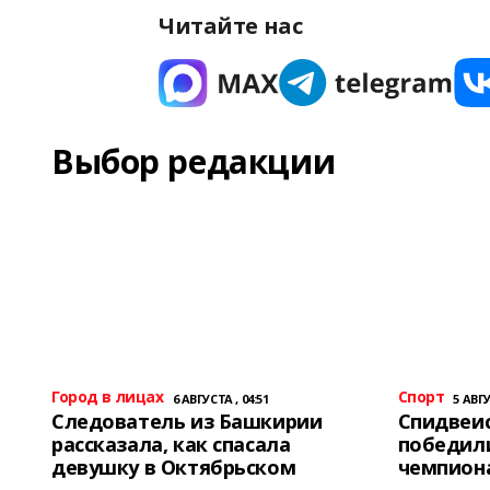
Читайте нас
Выбор редакции
Город в лицах
Спорт
6 АВГУСТА , 04:51
5 АВГУ
Следователь из Башкирии
Спидвеис
рассказала, как спасала
победили
девушку в Октябрьском
чемпион