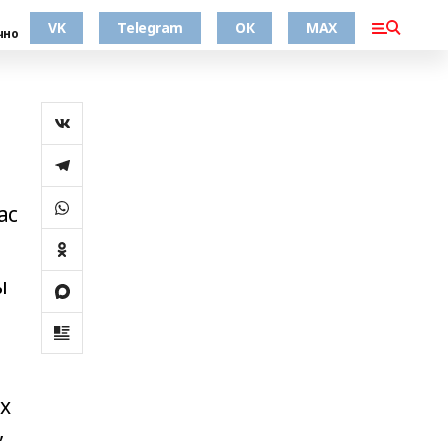
VK
Telegram
ОК
MAX
чно
ас
ы
х
,