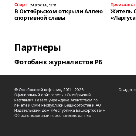
Спорт
Происшест
7 АВГУСТА , 13:11
В Октябрьском открыли Аллею
Житель 
спортивной славы
«Ларгуса
Партнеры
Фотобанк журналистов РБ
© Октябрьский нефтяник, 2011—2026.
Свидетел
Официальный сайт газеты «Октябрьский
нефтяник». Газета учреждена Агентством по
печати и СМИ Республики Башкортостан и АО
Издательский дом «Республика Башкортостан»
Об использовании персональных данных