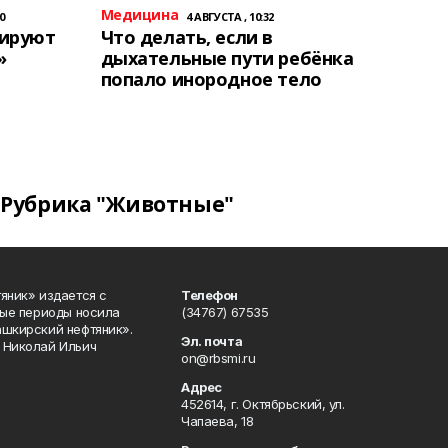
Медицина
0
4 АВГУСТА , 10:32
тируют
Что делать, если в
»
дыхательные пути ребёнка
попало инородное тело
Рубрика "Животные"
яник» издается с
Телефон
ные периоды носила
(34767) 67535
ашкирский нефтяник».
Эл. почта
 Николай Ильич
on@rbsmi.ru
Адрес
452614, г. Октябрьский, ул.
Чапаева, 18