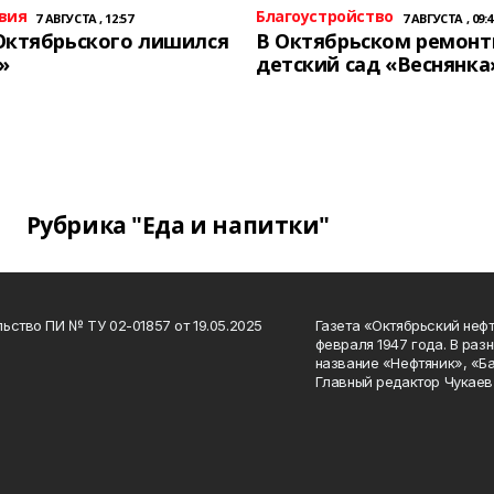
вия
Благоустройство
7 АВГУСТА , 12:57
7 АВГУСТА , 09:4
Октябрьского лишился
В Октябрьском ремон
»
детский сад «Веснянка
Рубрика "Еда и напитки"
ьство ПИ № ТУ 02-01857 от 19.05.2025
Газета «Октябрьский нефт
февраля 1947 года. В раз
название «Нефтяник», «Б
Главный редактор Чукаев