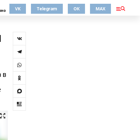
VK
Telegram
ОК
MAX
чно
я
 в
е