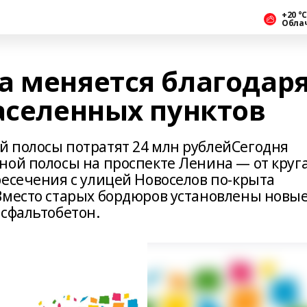
+20 °С
Обла
а меняется благодар
аселенных пунктов
 полосы потратят 24 млн рублейСегодня
ной полосы на проспекте Ленина — от круга
ресечения с улицей Новоселов по-крыта
Вместо старых бордюров установлены новы
асфальтобетон.