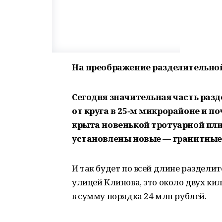
На преображение разделительной
Сегодня значительная часть раз
от круга в 25‑м микрорайоне и по
крыта новенькой тротуарной пли
установлены новые — гранитные.
И так будет по всей длине разделит
улицей Клинова, это около двух ки
в сумму порядка 24 млн рублей.