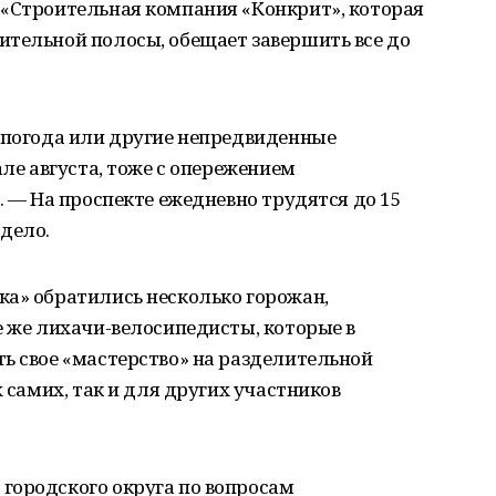
 «Строительная компания «Конкрит», которая
ительной полосы, обещает завершить все до
т погода или другие непредвиденные
але августа, тоже с опережением
. — На проспекте ежедневно трудятся до 15
дело.
ка» обратились несколько горожан,
е же лихачи-велосипедисты, которые в
ь свое «мастерство» на разделительной
х самих, так и для других участников
городского округа по вопросам