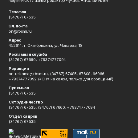
нефтяник». Главный редактор Чукаев Николай Ильич
Телефон
(34767) 67535
Эл. почта
on@rbsmi.ru
Адрес
452614, г. Октябрьский, ул. Чапаева, 18
Рекламная служба
(34767) 67660, +79374777094
Редакция
on-reklama@rbsmi.ru, (34767) 67485, 67608, 66966,
+79374777092 («ОН» на связи, только для сообщений)
Приемная
(34767) 67535
Сотрудничество
(34767) 67535, (34767) 67660, +79374777094
Отдел кадров
(34767) 67535