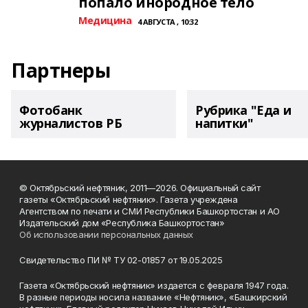
попало инородное тело
Медицина
4 АВГУСТА , 10:32
Партнеры
Фотобанк
Рубрика "Еда и
журналистов РБ
напитки"
© Октябрьский нефтяник, 2011—2026. Официальный сайт
газеты «Октябрьский нефтяник». Газета учреждена
Агентством по печати и СМИ Республики Башкортостан и АО
Издательский дом «Республика Башкортостан»
Об использовании персональных данных
Свидетельство ПИ № ТУ 02-01857 от 19.05.2025
Газета «Октябрьский нефтяник» издается с февраля 1947 года.
В разные периоды носила название «Нефтяник», «Башкирский