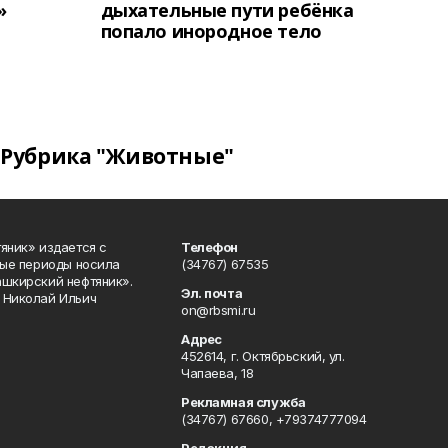
»
дыхательные пути ребёнка
попало инородное тело
Рубрика "Животные"
яник» издается с
Телефон
ные периоды носила
(34767) 67535
ашкирский нефтяник».
Эл. почта
 Николай Ильич
on@rbsmi.ru
Адрес
452614, г. Октябрьский, ул.
Чапаева, 18
Рекламная служба
(34767) 67660, +79374777094