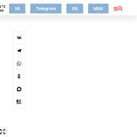
6 °С
VK
Telegram
ОК
MAX
но