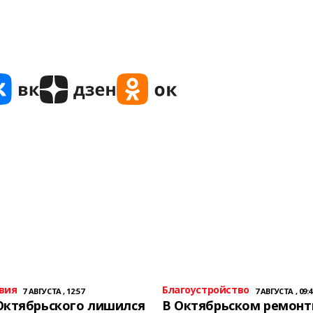
вия
Благоустройство
7 АВГУСТА , 12:57
7 АВГУСТА , 09:4
Октябрьского лишился
В Октябрьском ремон