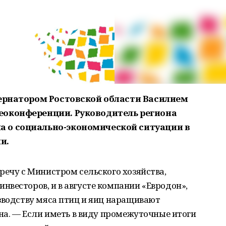
бернатором Ростовской области Василием
еоконференции. Руководитель региона
 о социально-экономической ситуации в
и.
речу с Министром сельского хозяйства,
весторов, и в августе компании «Евродон»,
зводству мяса птиц и яиц наращивают
она. — Если иметь в виду промежуточные итоги