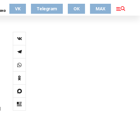
VK
Telegram
ОК
MAX
чно
н