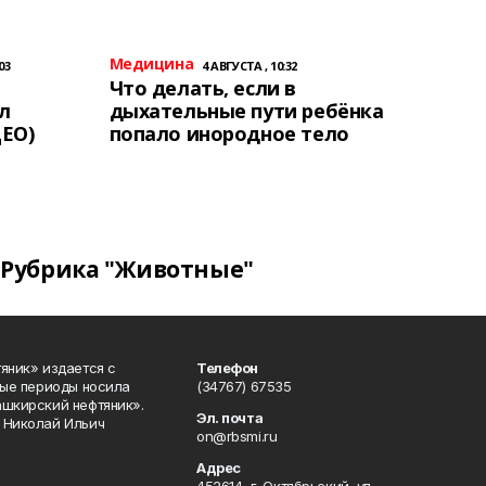
Медицина
03
4 АВГУСТА , 10:32
Что делать, если в
л
дыхательные пути ребёнка
ЕО)
попало инородное тело
Рубрика "Животные"
яник» издается с
Телефон
ные периоды носила
(34767) 67535
ашкирский нефтяник».
Эл. почта
 Николай Ильич
on@rbsmi.ru
Адрес