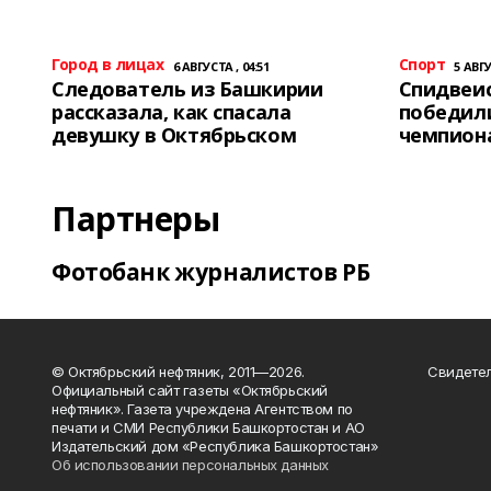
Город в лицах
Спорт
6 АВГУСТА , 04:51
5 АВГУ
Следователь из Башкирии
Спидвеис
рассказала, как спасала
победили
девушку в Октябрьском
чемпион
Партнеры
Фотобанк журналистов РБ
© Октябрьский нефтяник, 2011—2026.
Свидетел
Официальный сайт газеты «Октябрьский
нефтяник». Газета учреждена Агентством по
печати и СМИ Республики Башкортостан и АО
Издательский дом «Республика Башкортостан»
Об использовании персональных данных