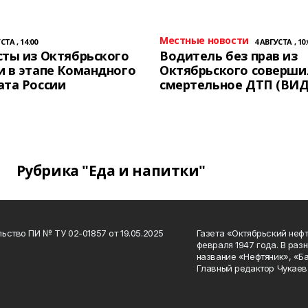
Местные новости
СТА , 14:00
4 АВГУСТА , 10:
ты из Октябрьского
Водитель без прав из
 в этапе Командного
Октябрьского соверши
ата России
смертельное ДТП (ВИД
Рубрика "Еда и напитки"
ьство ПИ № ТУ 02-01857 от 19.05.2025
Газета «Октябрьский нефт
февраля 1947 года. В раз
название «Нефтяник», «Б
Главный редактор Чукаев