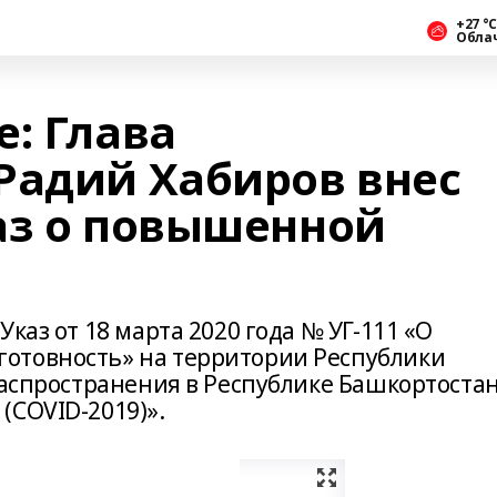
+27 °С
Обла
: Глава
Радий Хабиров внес
аз о повышенной
каз от 18 марта 2020 года № УГ-111 «О
отовность» на территории Республики
распространения в Республике Башкортоста
(COVID-2019)».