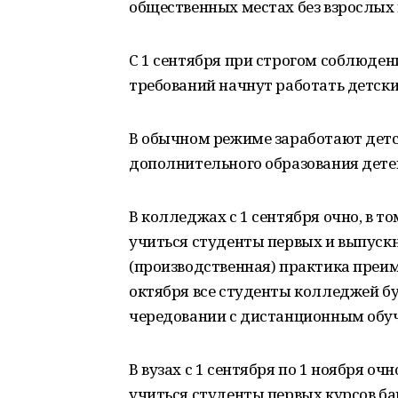
общественных местах без взрослых в 
С 1 сентября при строгом соблюде
требований начнут работать детски
В обычном режиме заработают детс
дополнительного образования дете
В колледжах с 1 сентября очно, в т
учиться студенты первых и выпускн
(производственная) практика преим
октября все студенты колледжей бу
чередовании с дистанционным обу
В вузах с 1 сентября по 1 ноября оч
учиться студенты первых курсов ба