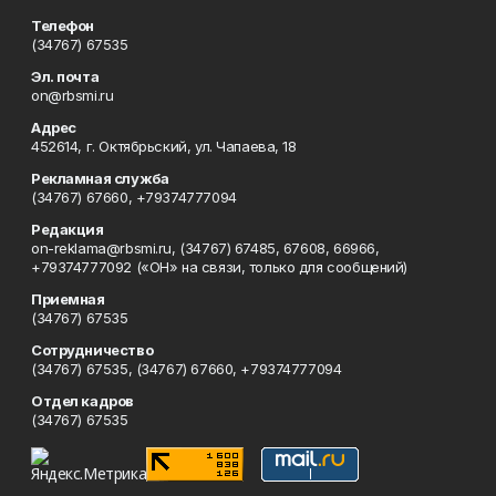
Телефон
(34767) 67535
Эл. почта
on@rbsmi.ru
Адрес
452614, г. Октябрьский, ул. Чапаева, 18
Рекламная служба
(34767) 67660, +79374777094
Редакция
on-reklama@rbsmi.ru, (34767) 67485, 67608, 66966,
+79374777092 («ОН» на связи, только для сообщений)
Приемная
(34767) 67535
Сотрудничество
(34767) 67535, (34767) 67660, +79374777094
Отдел кадров
(34767) 67535