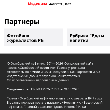
Медицина
4 АВГУСТА , 10:32
Партнеры
Фотобанк
Рубрика "Еда и
журналистов РБ
напитки"
© Октябрьский нефтяник, 2011—2026. Официальный сайт
газеты «Октябрьский нефтяник». Газета учреждена
Агентством по печати и СМИ Республики Башкортостан и АО
Издательский дом «Республика Башкортостан»
Об использовании персональных данных
Свидетельство ПИ № ТУ 02-01857 от 19.05.2025
Газета «Октябрьский нефтяник» издается с февраля 1947 года.
В разные периоды носила название «Нефтяник», «Башкирский
нефтяник». Главный редактор Чукаев Николай Ильич