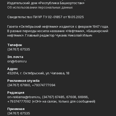
Издательский дом «Республика Башкортостан»
Об использовании персональных данных
Свидетельство ПИ № ТУ 02-01857 от 19.05.2025
Газета «Октябрьский нефтяник» издается с февраля 1947 года.
В разные периоды носила название «Нефтяник», «Башкирский
нефтяник». Главный редактор Чукаев Николай Ильич
Телефон
(34767) 67535
Эл. почта
on@rbsmi.ru
Адрес
452614, г. Октябрьский, ул. Чапаева, 18
Рекламная служба
(34767) 67660, +79374777094
Редакция
on-reklama@rbsmi.ru, (34767) 67485, 67608, 66966,
+79374777092 («ОН» на связи, только для сообщений)
Приемная
(34767) 67535