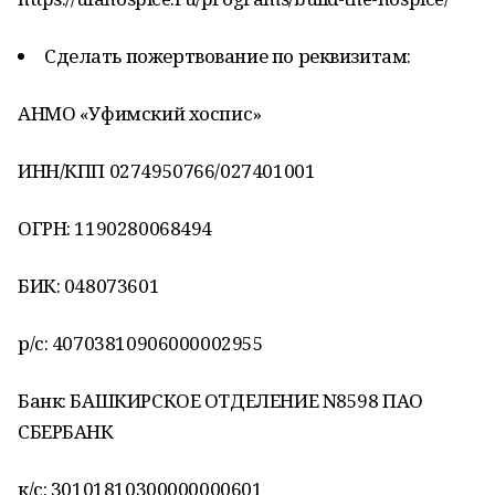
Сделать пожертвование по реквизитам:
АНМО «Уфимский хоспис»
ИНН/КПП 0274950766/027401001
ОГРН: 1190280068494
БИК: 048073601
р/с: 40703810906000002955
Банк: БАШКИРСКОЕ ОТДЕЛЕНИЕ N8598 ПАО
СБЕРБАНК
к/с: 30101810300000000601