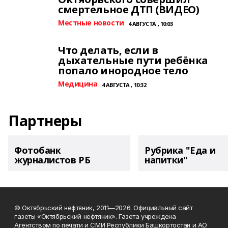
смертельное ДТП (ВИДЕО)
Местные новости
4 АВГУСТА , 10:03
Что делать, если в
дыхательные пути ребёнка
попало инородное тело
Медицина
4 АВГУСТА , 10:32
Партнеры
Фотобанк
Рубрика "Еда и
журналистов РБ
напитки"
© Октябрьский нефтяник, 2011—2026. Официальный сайт
газеты «Октябрьский нефтяник». Газета учреждена
Агентством по печати и СМИ Республики Башкортостан и АО