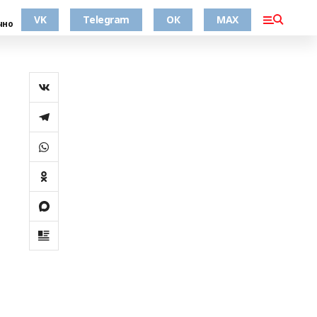
VK
Telegram
ОК
MAX
чно