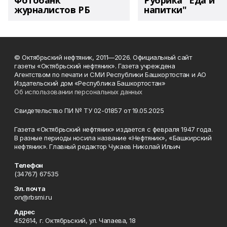
Фотобанк
Рубрика "Еда и
журналистов РБ
напитки"
© Октябрьский нефтяник, 2011—2026. Официальный сайт
газеты «Октябрьский нефтяник». Газета учреждена
Агентством по печати и СМИ Республики Башкортостан и АО
Издательский дом «Республика Башкортостан»
Об использовании персональных данных
Свидетельство ПИ № ТУ 02-01857 от 19.05.2025
Газета «Октябрьский нефтяник» издается с февраля 1947 года.
В разные периоды носила название «Нефтяник», «Башкирский
нефтяник». Главный редактор Чукаев Николай Ильич
Телефон
(34767) 67535
Эл. почта
on@rbsmi.ru
Адрес
452614, г. Октябрьский, ул. Чапаева, 18