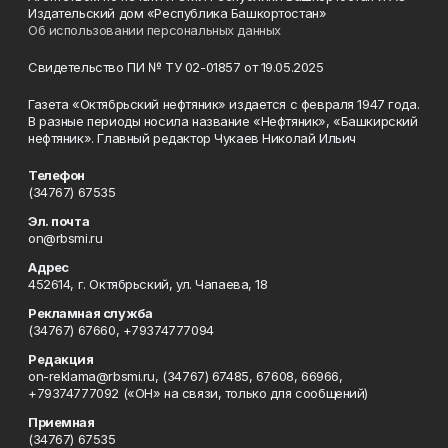
Издательский дом «Республика Башкортостан»
Об использовании персональных данных
Свидетельство ПИ № ТУ 02-01857 от 19.05.2025
Газета «Октябрьский нефтяник» издается с февраля 1947 года.
В разные периоды носила название «Нефтяник», «Башкирский
нефтяник». Главный редактор Чукаев Николай Ильич
Телефон
(34767) 67535
Эл. почта
on@rbsmi.ru
Адрес
452614, г. Октябрьский, ул. Чапаева, 18
Рекламная служба
(34767) 67660, +79374777094
Редакция
on-reklama@rbsmi.ru, (34767) 67485, 67608, 66966,
+79374777092 («ОН» на связи, только для сообщений)
Приемная
(34767) 67535