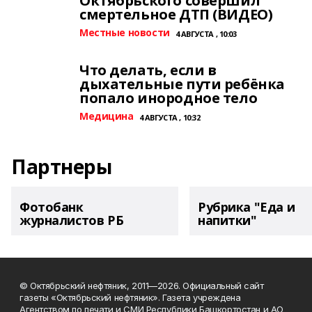
Октябрьского совершил
смертельное ДТП (ВИДЕО)
Местные новости
4 АВГУСТА , 10:03
Что делать, если в
дыхательные пути ребёнка
попало инородное тело
Медицина
4 АВГУСТА , 10:32
Партнеры
Фотобанк
Рубрика "Еда и
журналистов РБ
напитки"
© Октябрьский нефтяник, 2011—2026. Официальный сайт
газеты «Октябрьский нефтяник». Газета учреждена
Агентством по печати и СМИ Республики Башкортостан и АО