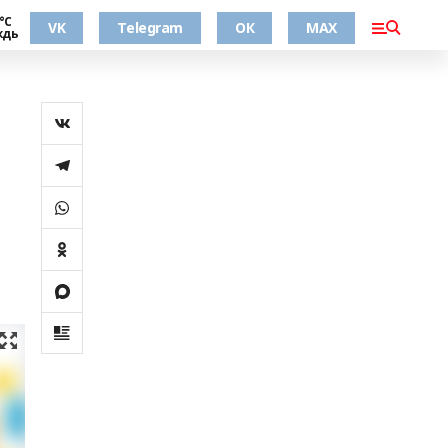
°С
VK
Telegram
ОК
MAX
ждь
а