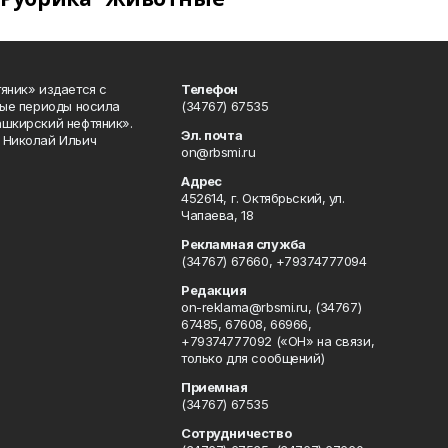
яник» издается с
Телефон
ные периоды носила
(34767) 67535
ашкирский нефтяник».
Эл. почта
 Николай Ильич
on@rbsmi.ru
Адрес
452614, г. Октябрьский, ул.
Чапаева, 18
Рекламная служба
(34767) 67660, +79374777094
Редакция
on-reklama@rbsmi.ru, (34767)
67485, 67608, 66966,
+79374777092 («ОН» на связи,
только для сообщений)
Приемная
(34767) 67535
Сотрудничество