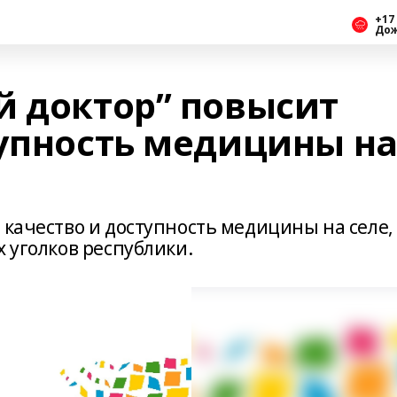
+17 
До
й доктор” повысит
тупность медицины н
 качество и доступность медицины на селе,
х уголков республики.