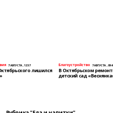
вия
Благоустройство
7 АВГУСТА , 12:57
7 АВГУСТА , 09:4
Октябрьского лишился
В Октябрьском ремон
»
детский сад «Веснянка
Рубрика "Еда и напитки"