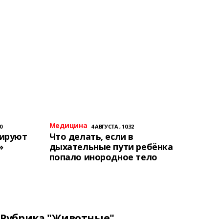
Медицина
0
4 АВГУСТА , 10:32
тируют
Что делать, если в
»
дыхательные пути ребёнка
попало инородное тело
Рубрика "Животные"