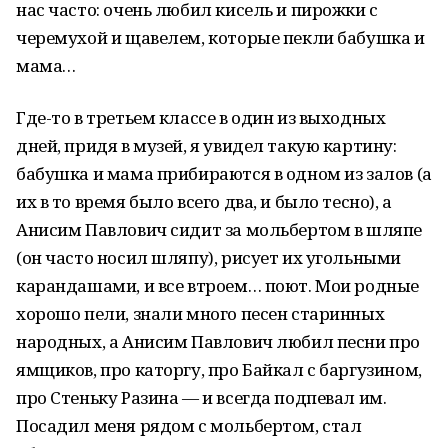
нас часто: очень любил кисель и пирожки с
черемухой и щавелем, которые пекли бабушка и
мама…
Где-то в третьем классе в один из выходных
дней, придя в музей, я увидел такую картину:
бабушка и мама прибираются в одном из залов (а
их в то время было всего два, и было тесно), а
Анисим Павлович сидит за мольбертом в шляпе
(он часто носил шляпу), рисует их угольными
карандашами, и все втроем… поют. Мои родные
хорошо пели, знали много песен старинных
народных, а Анисим Павлович любил песни про
ямщиков, про каторгу, про Байкал с баргузином,
про Стеньку Разина — и всегда подпевал им.
Посадил меня рядом с мольбертом, стал