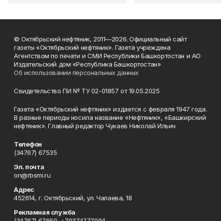
© Октябрьский нефтяник, 2011—2026. Официальный сайт
газеты «Октябрьский нефтяник». Газета учреждена
Агентством по печати и СМИ Республики Башкортостан и АО
Издательский дом «Республика Башкортостан»
Об использовании персональных данных
Свидетельство ПИ № ТУ 02-01857 от 19.05.2025
Газета «Октябрьский нефтяник» издается с февраля 1947 года.
В разные периоды носила название «Нефтяник», «Башкирский
нефтяник». Главный редактор Чукаев Николай Ильич
Телефон
(34767) 67535
Эл. почта
on@rbsmi.ru
Адрес
452614, г. Октябрьский, ул. Чапаева, 18
Рекламная служба
(34767) 67660, +79374777094