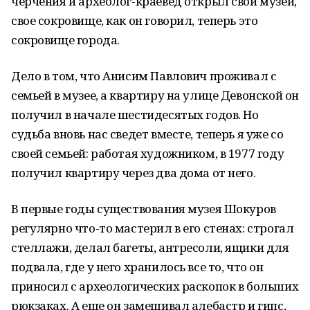
черчения и археолог-краевед открыл свой музей,
свое сокровище, как он говорил, теперь это
сокровище города.
Дело в том, что Анисим Павлович проживал с
семьей в музее, а квартиру на улице Девонской он
получил в начале шестидесятых годов. Но
судьба вновь нас сведет вместе, теперь я уже со
своей семьей: работая художником, в 1977 году
получил квартиру через два дома от него.
В первые годы существования музея Шокуров
регулярно что-то мастерил в его стенах: строгал
стеллажи, делал багеты, антресоли, ящики для
подвала, где у него хранилось все то, что он
приносил с археологических раскопок в больших
рюкзаках. А еще он замешивал алебастр и гипс,