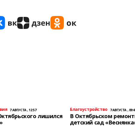
вия
Благоустройство
7 АВГУСТА , 12:57
7 АВГУСТА , 09:4
Октябрьского лишился
В Октябрьском ремон
»
детский сад «Веснянка