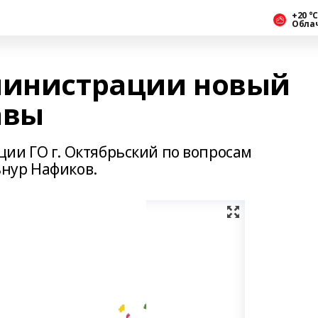
+20 °С
Обла
министрации новый
авы
ии ГО г. Октябрьский по вопросам
нур Нафиков.