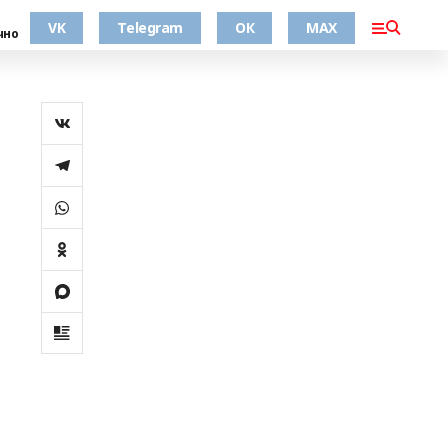
VK
Telegram
ОК
MAX
чно