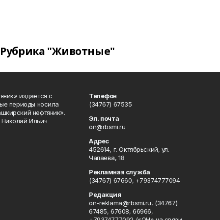
Рубрика "Животные"
яник» издается с
Телефон
ные периоды носила
(34767) 67535
ашкирский нефтяник».
Эл. почта
 Николай Ильич
on@rbsmi.ru
Адрес
452614, г. Октябрьский, ул.
Чапаева, 18
Рекламная служба
(34767) 67660, +79374777094
Редакция
on-reklama@rbsmi.ru, (34767)
67485, 67608, 66966,
+79374777092 («ОН» на связи,