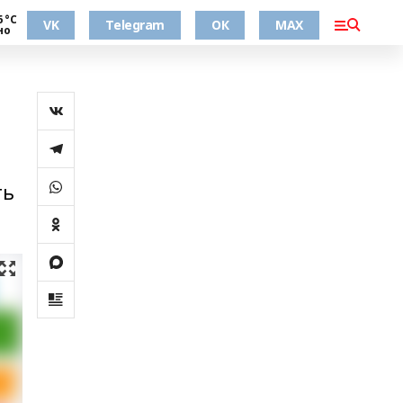
6 °С
VK
Telegram
ОК
MAX
но
ть