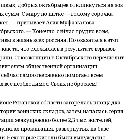
чивых, добрых октябрьцев откликнуться на зов
х сумм. С миру по нитке — голому сорочка.
жет, — призывает Асия Муфаззалова,
брьского. — Конечно, сейчас трудно всем,
вы в жизнь всех россиян. Но оказаться в этот
 как та, что сложилась в результате взрывов
грани. Союз женщин г. Октябрьского перечислит
авителям общественной организации
 сейчас самоотверженно помогает всем
 все необходимое. Своих не бросаем!
йоне Рязанской области загорелась площадка
тории воинских складов, затем началась серия
ации эвакуировано более 2,3 тыс. жителей,
унктах проживания, развернутых на базе
ий. Некоторые жители были вынуждены