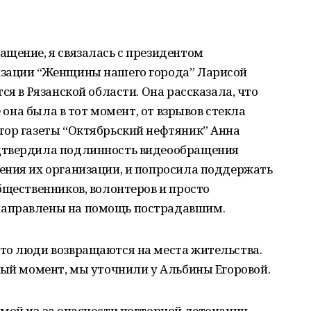
щение, я связалась с президентом
изации “Женщины нашего города” Ларисой
ся в Рязанской области. Она рассказала, что
е она была в тот момент, от взрывов стекла
тор газеты “Октябрьский нефтяник” Анна
дтвердила подлинность видеообращения
ения их организации, и попросила поддержать
бщественников, волонтеров и просто
направлены на помощь пострадавшим.
то люди возвращаются на места жительства.
ный момент, мы уточнили у Альбины Егоровой.
мой из-за опасности повторной детонации.