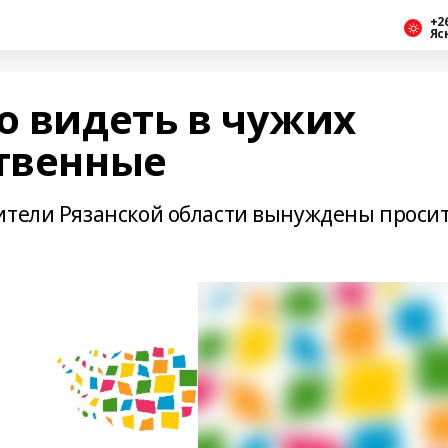
+2
Яс
о видеть в чужих
ственные
ители Рязанской области вынуждены проси