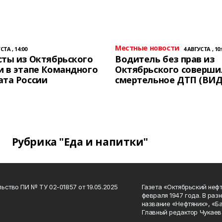
Местные новости
СТА , 14:00
4 АВГУСТА , 10:
ты из Октябрьского
Водитель без прав из
 в этапе Командного
Октябрьского соверши
ата России
смертельное ДТП (ВИД
Рубрика "Еда и напитки"
ьство ПИ № ТУ 02-01857 от 19.05.2025
Газета «Октябрьский нефт
февраля 1947 года. В раз
название «Нефтяник», «Б
Главный редактор Чукаев