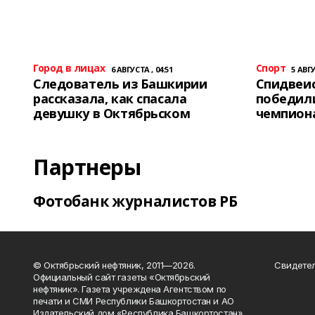
Город в лицах
Спорт
6 АВГУСТА , 04:51
5 АВГУ
Следователь из Башкирии
Спидвеис
рассказала, как спасала
победили
девушку в Октябрьском
чемпион
Партнеры
Фотобанк журналистов РБ
© Октябрьский нефтяник, 2011—2026.
Свидетел
Официальный сайт газеты «Октябрьский
нефтяник». Газета учреждена Агентством по
печати и СМИ Республики Башкортостан и АО
Издательский дом «Республика Башкортостан»