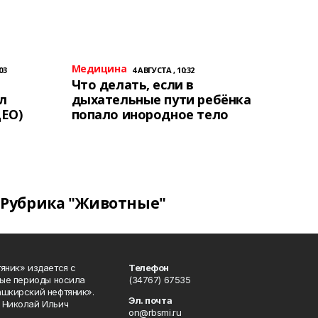
Медицина
03
4 АВГУСТА , 10:32
Что делать, если в
л
дыхательные пути ребёнка
ЕО)
попало инородное тело
Рубрика "Животные"
яник» издается с
Телефон
ные периоды носила
(34767) 67535
ашкирский нефтяник».
Эл. почта
 Николай Ильич
on@rbsmi.ru