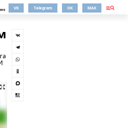
VK
Telegram
ОК
MAX
чно
м
га
И