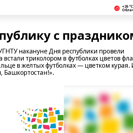
+26 °С
Обла
публику с празднико
УГНТУ накануне Дня республики провели
 встали триколором в футболках цветов фла
льце в желтых футболках — цветком курая. 
, Башкортостан!».