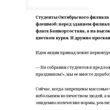
Студенты Октябрьского филиала
флешмоб: перед зданием филиала
флага Башкортостана, а на высо
цветком курая. И дружно проскан
Идея акции принадлежит первокурс
— На собрании студентов я предло
праздником!», мы ее вместе дорабо
Сейчас, когда запрещены массовые 
небольшим количеством людей, а вс
эпидемиологические нормы, реализ