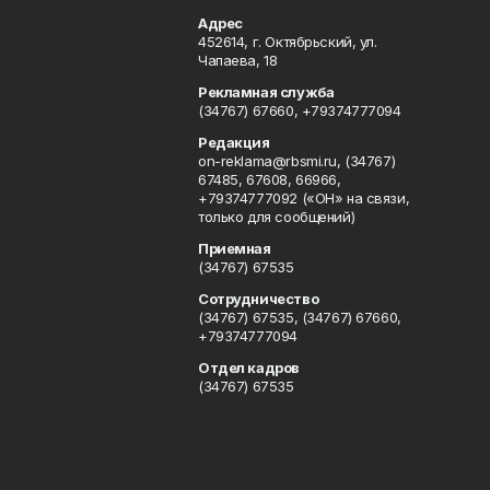
Адрес
452614, г. Октябрьский, ул.
Чапаева, 18
Рекламная служба
(34767) 67660, +79374777094
Редакция
on-reklama@rbsmi.ru, (34767)
67485, 67608, 66966,
+79374777092 («ОН» на связи,
только для сообщений)
Приемная
(34767) 67535
Сотрудничество
(34767) 67535, (34767) 67660,
+79374777094
Отдел кадров
(34767) 67535