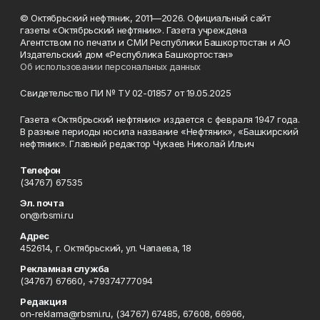
© Октябрьский нефтяник, 2011—2026. Официальный сайт
газеты «Октябрьский нефтяник». Газета учреждена
Агентством по печати и СМИ Республики Башкортостан и АО
Издательский дом «Республика Башкортостан»
Об использовании персональных данных
Свидетельство ПИ № ТУ 02-01857 от 19.05.2025
Газета «Октябрьский нефтяник» издается с февраля 1947 года.
В разные периоды носила название «Нефтяник», «Башкирский
нефтяник». Главный редактор Чукаев Николай Ильич
Телефон
(34767) 67535
Эл. почта
on@rbsmi.ru
Адрес
452614, г. Октябрьский, ул. Чапаева, 18
Рекламная служба
(34767) 67660, +79374777094
Редакция
on-reklama@rbsmi.ru, (34767) 67485, 67608, 66966,