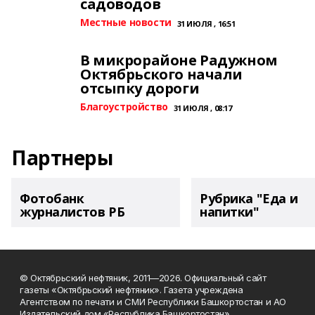
садоводов
Местные новости
31 ИЮЛЯ , 16:51
В микрорайоне Радужном
Октябрьского начали
отсыпку дороги
Благоустройство
31 ИЮЛЯ , 08:17
Партнеры
Фотобанк
Рубрика "Еда и
журналистов РБ
напитки"
© Октябрьский нефтяник, 2011—2026. Официальный сайт
газеты «Октябрьский нефтяник». Газета учреждена
Агентством по печати и СМИ Республики Башкортостан и АО
Издательский дом «Республика Башкортостан»