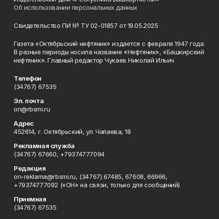
Об использовании персональных данных
Свидетельство ПИ № ТУ 02-01857 от 19.05.2025
Газета «Октябрьский нефтяник» издается с февраля 1947 года.
В разные периоды носила название «Нефтяник», «Башкирский
нефтяник». Главный редактор Чукаев Николай Ильич
Телефон
(34767) 67535
Эл. почта
on@rbsmi.ru
Адрес
452614, г. Октябрьский, ул. Чапаева, 18
Рекламная служба
(34767) 67660, +79374777094
Редакция
on-reklama@rbsmi.ru, (34767) 67485, 67608, 66966,
+79374777092 («ОН» на связи, только для сообщений)
Приемная
(34767) 67535