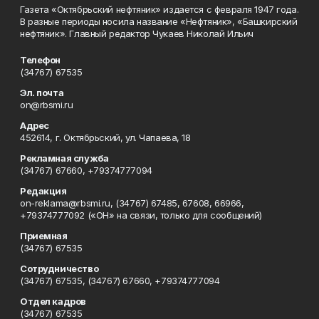
Газета «Октябрьский нефтяник» издается с февраля 1947 года.
В разные периоды носила название «Нефтяник», «Башкирский
нефтяник». Главный редактор Чукаев Николай Ильич
Телефон
(34767) 67535
Эл. почта
on@rbsmi.ru
Адрес
452614, г. Октябрьский, ул. Чапаева, 18
Рекламная служба
(34767) 67660, +79374777094
Редакция
on-reklama@rbsmi.ru, (34767) 67485, 67608, 66966,
+79374777092 («ОН» на связи, только для сообщений)
Приемная
(34767) 67535
Сотрудничество
(34767) 67535, (34767) 67660, +79374777094
Отдел кадров
(34767) 67535