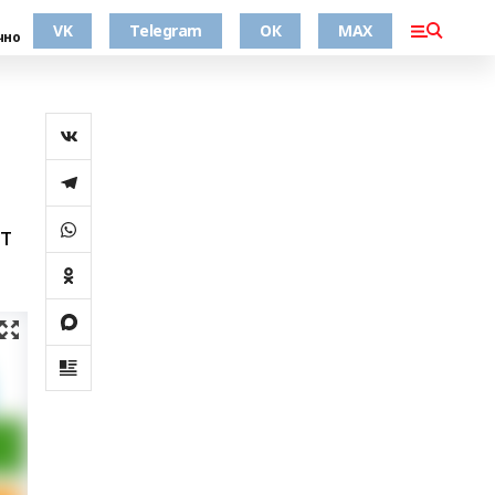
VK
Telegram
ОК
MAX
чно
т