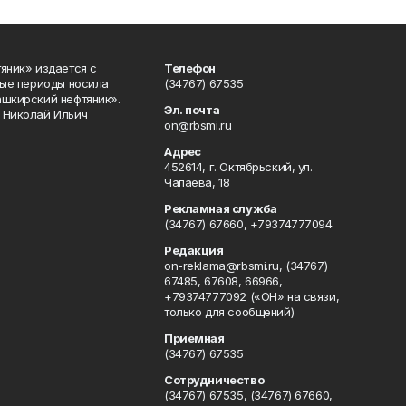
яник» издается с
Телефон
ные периоды носила
(34767) 67535
ашкирский нефтяник».
Эл. почта
 Николай Ильич
on@rbsmi.ru
Адрес
452614, г. Октябрьский, ул.
Чапаева, 18
Рекламная служба
(34767) 67660, +79374777094
Редакция
on-reklama@rbsmi.ru, (34767)
67485, 67608, 66966,
+79374777092 («ОН» на связи,
только для сообщений)
Приемная
(34767) 67535
Сотрудничество
(34767) 67535, (34767) 67660,