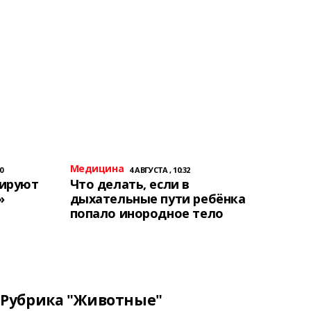
Медицина
0
4 АВГУСТА , 10:32
тируют
Что делать, если в
»
дыхательные пути ребёнка
попало инородное тело
Рубрика "Животные"