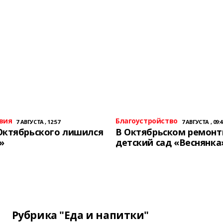
вия
Благоустройство
7 АВГУСТА , 12:57
7 АВГУСТА , 09:4
Октябрьского лишился
В Октябрьском ремон
»
детский сад «Веснянка
Рубрика "Еда и напитки"