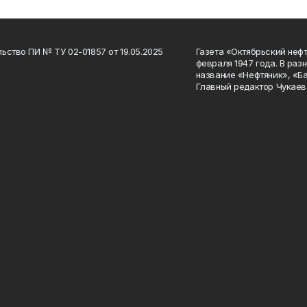
ьство ПИ № ТУ 02-01857 от 19.05.2025
Газета «Октябрьский нефт
февраля 1947 года. В раз
название «Нефтяник», «Б
Главный редактор Чукаев