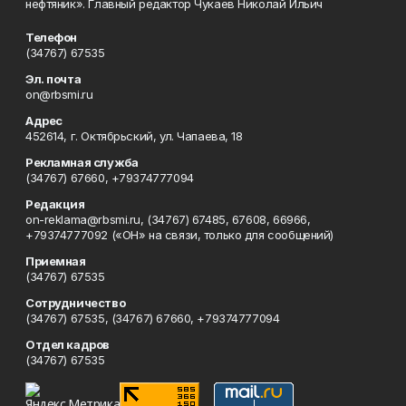
нефтяник». Главный редактор Чукаев Николай Ильич
Телефон
(34767) 67535
Эл. почта
on@rbsmi.ru
Адрес
452614, г. Октябрьский, ул. Чапаева, 18
Рекламная служба
(34767) 67660, +79374777094
Редакция
on-reklama@rbsmi.ru, (34767) 67485, 67608, 66966,
+79374777092 («ОН» на связи, только для сообщений)
Приемная
(34767) 67535
Сотрудничество
(34767) 67535, (34767) 67660, +79374777094
Отдел кадров
(34767) 67535