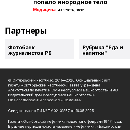
попало инородное тело
Медицина
4 АВГУСТА , 10:32
Партнеры
Фотобанк
Рубрика "Еда и
журналистов РБ
напитки"
© Октябрьский нефтяник, 2011—2026. Официальный сайт
газеты «Октябрьский нефтяник». Газета учреждена
Агентством по печати и СМИ Республики Башкортостан и АО
Издательский дом «Республика Башкортостан»
Об использовании персональных данных
Свидетельство ПИ № ТУ 02-01857 от 19.05.2025
Газета «Октябрьский нефтяник» издается с февраля 1947 года.
В разные периоды носила название «Нефтяник», «Башкирский