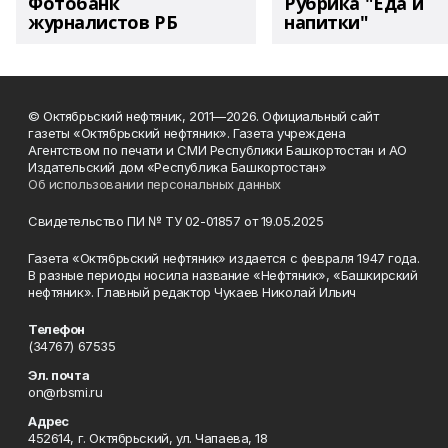
Фотобанк
Рубрика "Еда и
журналистов РБ
напитки"
© Октябрьский нефтяник, 2011—2026. Официальный сайт
газеты «Октябрьский нефтяник». Газета учреждена
Агентством по печати и СМИ Республики Башкортостан и АО
Издательский дом «Республика Башкортостан»
Об использовании персональных данных
Свидетельство ПИ № ТУ 02-01857 от 19.05.2025
Газета «Октябрьский нефтяник» издается с февраля 1947 года.
В разные периоды носила название «Нефтяник», «Башкирский
нефтяник». Главный редактор Чукаев Николай Ильич
Телефон
(34767) 67535
Эл. почта
on@rbsmi.ru
Адрес
452614, г. Октябрьский, ул. Чапаева, 18