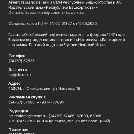
Агентством по печати и СМИ Республики Башкортостан и АО
Издательский дом «Республика Башкортостан»
Об использовании персональных данных
Свидетельство ПИ № ТУ 02-01857 от 19.05.2025
Газета «Октябрьский нефтяник» издается с февраля 1947 года.
В разные периоды носила название «Нефтяник», «Башкирский
нефтяник». Главный редактор Чукаев Николай Ильич
Телефон
(34767) 67535
Эл. почта
on@rbsmi.ru
Адрес
452614, г. Октябрьский, ул. Чапаева, 18
Рекламная служба
(34767) 67660, +79374777094
Редакция
on-reklama@rbsmi.ru, (34767) 67485, 67608, 66966,
+79374777092 («ОН» на связи, только для сообщений)
Приемная