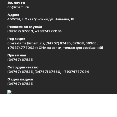
Эл. почта
on@rbsmi.ru
Адрес
452614, г. Октябрьский, ул. Чапаева, 18
Рекламная служба
(34767) 67660, +79374777094
Редакция
on-reklama@rbsmi.ru, (34767) 67485, 67608, 66966,
+79374777092 («ОН» на связи, только для сообщений)
Приемная
(34767) 67535
Сотрудничество
(34767) 67535, (34767) 67660, +79374777094
Отдел кадров
(34767) 67535