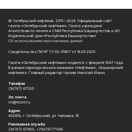
© Октябрьский нефтяник, 2011—2026. Официальный сайт
газеты «Октябрьский нефтяник». Газета учреждена
Агентством по печати и СМИ Республики Башкортостан и АО
Издательский дом «Республика Башкортостан»
Об использовании персональных данных
Свидетельство ПИ № ТУ 02-01857 от 19.05.2025
Газета «Октябрьский нефтяник» издается с февраля 1947 года.
В разные периоды носила название «Нефтяник», «Башкирский
нефтяник». Главный редактор Чукаев Николай Ильич
Телефон
(34767) 67535
Эл. почта
on@rbsmi.ru
Адрес
452614, г. Октябрьский, ул. Чапаева, 18
Рекламная служба
(34767) 67660, +79374777094