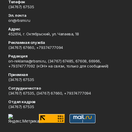
Телефон
(34767) 67535
Эл. почта
on@rbsmi.ru
Адрес
452614, г. Октябрьский, ул. Чапаева, 18
Рекламная служба
(34767) 67660, +79374777094
Редакция
on-reklama@rbsmi.ru, (34767) 67485, 67608, 66966,
+79374777092 («ОН» на связи, только для сообщений)
Приемная
(34767) 67535
Сотрудничество
(34767) 67535, (34767) 67660, +79374777094
Отдел кадров
(34767) 67535