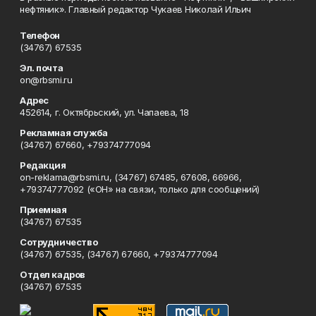
нефтяник». Главный редактор Чукаев Николай Ильич
Телефон
(34767) 67535
Эл. почта
on@rbsmi.ru
Адрес
452614, г. Октябрьский, ул. Чапаева, 18
Рекламная служба
(34767) 67660, +79374777094
Редакция
on-reklama@rbsmi.ru, (34767) 67485, 67608, 66966,
+79374777092 («ОН» на связи, только для сообщений)
Приемная
(34767) 67535
Сотрудничество
(34767) 67535, (34767) 67660, +79374777094
Отдел кадров
(34767) 67535