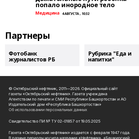
попало инородное тело
Медицина
4 АВГУСТА , 10:32
Партнеры
Фотобанк
Рубрика "Еда и
журналистов РБ
напитки"
© Октябрьский нефтяник, 2011—2026. Официальный сайт
газеты «Октябрьский нефтяник». Газета учреждена
Агентством по печати и СМИ Республики Башкортостан и АО
Издательский дом «Республика Башкортостан»
Об использовании персональных данных
Свидетельство ПИ № ТУ 02-01857 от 19.05.2025
Газета «Октябрьский нефтяник» издается с февраля 1947 года.
В разные периоды носила название «Нефтяник», «Башкирский