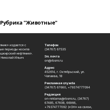
Рубрика "Животные"
яник» издается с
Телефон
ные периоды носила
(34767) 67535
ашкирский нефтяник».
Эл. почта
 Николай Ильич
on@rbsmi.ru
Адрес
452614, г. Октябрьский, ул.
Чапаева, 18
Рекламная служба
(34767) 67660, +79374777094
Редакция
on-reklama@rbsmi.ru, (34767)
67485, 67608, 66966,
+79374777092 («ОН» на связи,