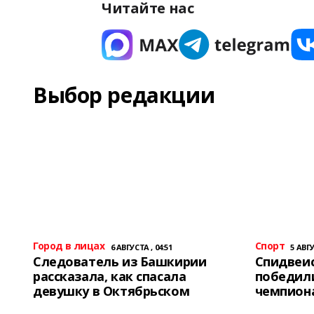
Читайте нас
Выбор редакции
Город в лицах
Спорт
6 АВГУСТА , 04:51
5 АВГУ
Следователь из Башкирии
Спидвеис
рассказала, как спасала
победили
девушку в Октябрьском
чемпион