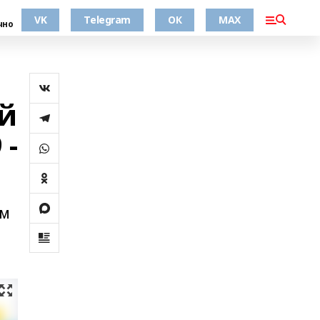
VK
Telegram
ОК
MAX
чно
ой
 -
ом