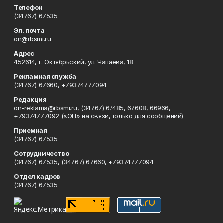
Телефон
(34767) 67535
Эл. почта
on@rbsmi.ru
Адрес
452614, г. Октябрьский, ул. Чапаева, 18
Рекламная служба
(34767) 67660, +79374777094
Редакция
on-reklama@rbsmi.ru, (34767) 67485, 67608, 66966,
+79374777092 («ОН» на связи, только для сообщений)
Приемная
(34767) 67535
Сотрудничество
(34767) 67535, (34767) 67660, +79374777094
Отдел кадров
(34767) 67535