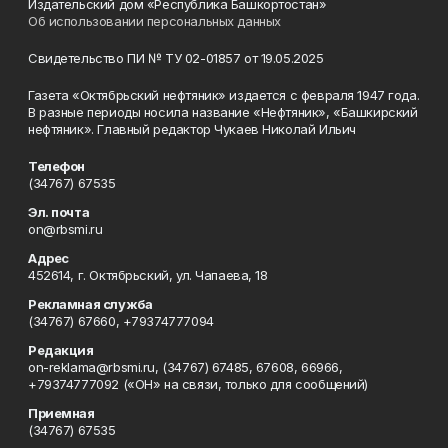
Издательский дом «Республика Башкортостан»
Об использовании персональных данных
Свидетельство ПИ № ТУ 02-01857 от 19.05.2025
Газета «Октябрьский нефтяник» издается с февраля 1947 года.
В разные периоды носила название «Нефтяник», «Башкирский
нефтяник». Главный редактор Чукаев Николай Ильич
Телефон
(34767) 67535
Эл. почта
on@rbsmi.ru
Адрес
452614, г. Октябрьский, ул. Чапаева, 18
Рекламная служба
(34767) 67660, +79374777094
Редакция
on-reklama@rbsmi.ru, (34767) 67485, 67608, 66966,
+79374777092 («ОН» на связи, только для сообщений)
Приемная
(34767) 67535