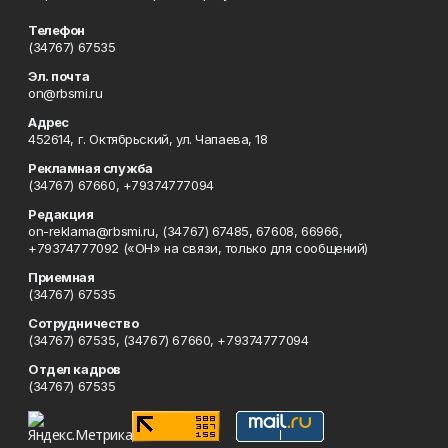
Телефон
(34767) 67535
Эл. почта
on@rbsmi.ru
Адрес
452614, г. Октябрьский, ул. Чапаева, 18
Рекламная служба
(34767) 67660, +79374777094
Редакция
on-reklama@rbsmi.ru, (34767) 67485, 67608, 66966,
+79374777092 («ОН» на связи, только для сообщений)
Приемная
(34767) 67535
Сотрудничество
(34767) 67535, (34767) 67660, +79374777094
Отдел кадров
(34767) 67535