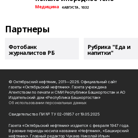
Медицина
4 АВГУСТА , 10:32
Партнеры
Фотобанк
Рубрика "Еда и
журналистов РБ
напитки"
© Октябрьский нефтяник, 2011—2026. Официальный сайт
газеты «Октябрьский нефтяник». Газета учреждена
Агентством по печати и СМИ Республики Башкортостан и АО
Издательский дом «Республика Башкортостан»
Об использовании персональных данных
Свидетельство ПИ № ТУ 02-01857 от 19.05.2025
Газета «Октябрьский нефтяник» издается с февраля 1947 года.
В разные периоды носила название «Нефтяник», «Башкирский
нефтяник». Главный редактор Чукаев Николай Ильич