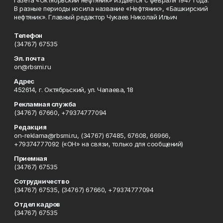
Газета «Октябрьский нефтяник» издается с февраля 1947 года.
В разные периоды носила название «Нефтяник», «Башкирский
нефтяник». Главный редактор Чукаев Николай Ильич
Телефон
(34767) 67535
Эл. почта
on@rbsmi.ru
Адрес
452614, г. Октябрьский, ул. Чапаева, 18
Рекламная служба
(34767) 67660, +79374777094
Редакция
on-reklama@rbsmi.ru, (34767) 67485, 67608, 66966,
+79374777092 («ОН» на связи, только для сообщений)
Приемная
(34767) 67535
Сотрудничество
(34767) 67535, (34767) 67660, +79374777094
Отдел кадров
(34767) 67535