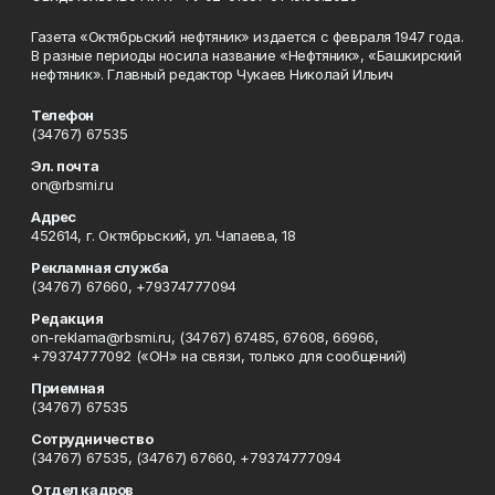
Газета «Октябрьский нефтяник» издается с февраля 1947 года.
В разные периоды носила название «Нефтяник», «Башкирский
нефтяник». Главный редактор Чукаев Николай Ильич
Телефон
(34767) 67535
Эл. почта
on@rbsmi.ru
Адрес
452614, г. Октябрьский, ул. Чапаева, 18
Рекламная служба
(34767) 67660, +79374777094
Редакция
on-reklama@rbsmi.ru, (34767) 67485, 67608, 66966,
+79374777092 («ОН» на связи, только для сообщений)
Приемная
(34767) 67535
Сотрудничество
(34767) 67535, (34767) 67660, +79374777094
Отдел кадров