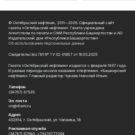
© Октябрьский нефтяник, 2011—2026. Официальный сайт
газеты «Октябрьский нефтяник». Газета учреждена
Агентством по печати и СМИ Республики Башкортостан и АО
Издательский дом «Республика Башкортостан»
Об использовании персональных данных
Свидетельство ПИ № ТУ 02-01857 от 19.05.2025
Газета «Октябрьский нефтяник» издается с февраля 1947 года.
В разные периоды носила название «Нефтяник», «Башкирский
нефтяник». Главный редактор Чукаев Николай Ильич
Телефон
(34767) 67535
Эл. почта
on@rbsmi.ru
Адрес
452614, г. Октябрьский, ул. Чапаева, 18
Рекламная служба
(34767) 67660, +79374777094