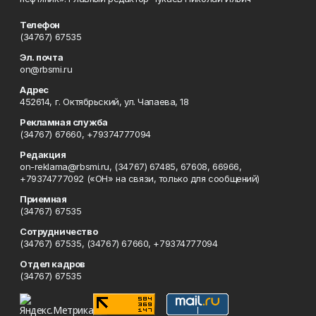
Телефон
(34767) 67535
Эл. почта
on@rbsmi.ru
Адрес
452614, г. Октябрьский, ул. Чапаева, 18
Рекламная служба
(34767) 67660, +79374777094
Редакция
on-reklama@rbsmi.ru, (34767) 67485, 67608, 66966,
+79374777092 («ОН» на связи, только для сообщений)
Приемная
(34767) 67535
Сотрудничество
(34767) 67535, (34767) 67660, +79374777094
Отдел кадров
(34767) 67535