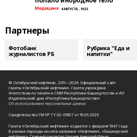
попало инородное тело
Медицина
4 АВГУСТА , 10:32
Партнеры
Фотобанк
Рубрика "Еда и
журналистов РБ
напитки"
© Октябрьский нефтяник, 2011—2026. Официальный сайт
газеты «Октябрьский нефтяник». Газета учреждена
Агентством по печати и СМИ Республики Башкортостан и АО
Издательский дом «Республика Башкортостан»
Об использовании персональных данных
Свидетельство ПИ № ТУ 02-01857 от 19.05.2025
Газета «Октябрьский нефтяник» издается с февраля 1947 года.
В разные периоды носила название «Нефтяник», «Башкирский
нефтяник». Главный редактор Чукаев Николай Ильич