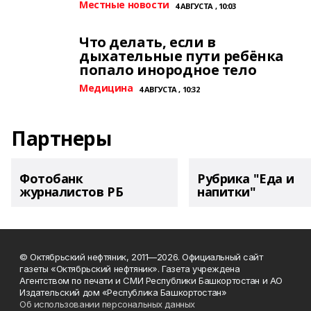
Местные новости
4 АВГУСТА , 10:03
Что делать, если в
дыхательные пути ребёнка
попало инородное тело
Медицина
4 АВГУСТА , 10:32
Партнеры
Фотобанк
Рубрика "Еда и
журналистов РБ
напитки"
© Октябрьский нефтяник, 2011—2026. Официальный сайт
газеты «Октябрьский нефтяник». Газета учреждена
Агентством по печати и СМИ Республики Башкортостан и АО
Издательский дом «Республика Башкортостан»
Об использовании персональных данных