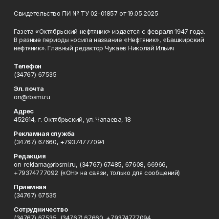
Свидетельство ПИ № ТУ 02-01857 от 19.05.2025
Газета «Октябрьский нефтяник» издается с февраля 1947 года.
В разные периоды носила название «Нефтяник», «Башкирский
нефтяник». Главный редактор Чукаев Николай Ильич
Телефон
(34767) 67535
Эл. почта
on@rbsmi.ru
Адрес
452614, г. Октябрьский, ул. Чапаева, 18
Рекламная служба
(34767) 67660, +79374777094
Редакция
on-reklama@rbsmi.ru, (34767) 67485, 67608, 66966,
+79374777092 («ОН» на связи, только для сообщений)
Приемная
(34767) 67535
Сотрудничество
(34767) 67535, (34767) 67660, +79374777094