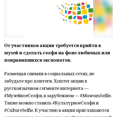
От участников акции требуется прийти в
музей и сделать селфи на фоне любимых или
понравившихся экспонатов.
Размещая снимки в социальных сетях, не
забудьте про хэштеги. Хэштег акции в
русскоязычном сегменте интернета —
#МузейноеСелфи, в зарубежном — #MuseumSelfie.
Также можно ставить #КультурноеСелфи и
#CultureSelfie. К участию в акции приглашаются