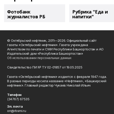
Фотобанк
Рубрика "Еда и
журналистов РБ
напитки"
© Октябрьский нефтяник, 2011—2026. Официальный сайт
газеты «Октябрьский нефтяник». Газета учреждена
Агентством по печати и СМИ Республики Башкортостан и АО
Издательский дом «Республика Башкортостан»
Об использовании персональных данных
Свидетельство ПИ № ТУ 02-01857 от 19.05.2025
Газета «Октябрьский нефтяник» издается с февраля 1947 года.
В разные периоды носила название «Нефтяник», «Башкирский
нефтяник». Главный редактор Чукаев Николай Ильич
Телефон
(34767) 67535
Эл. почта
on@rbsmi.ru