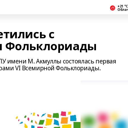
+21 °С
Обла
етились с
и Фольклориады
ПУ имени М. Акмуллы состоялась первая
орами VI Всемирной Фольклориады.