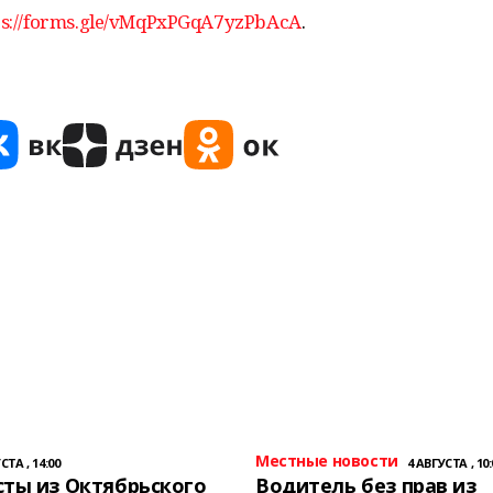
ps://forms.gle/vMqPxPGqA7yzPbAcA
.
Местные новости
СТА , 14:00
4 АВГУСТА , 10:
ты из Октябрьского
Водитель без прав из