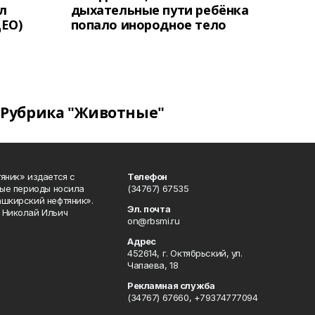
л
дыхательные пути ребёнка
ЕО)
попало инородное тело
Рубрика "Животные"
яник» издается с
Телефон
ные периоды носила
(34767) 67535
ашкирский нефтяник».
Эл. почта
 Николай Ильич
on@rbsmi.ru
Адрес
452614, г. Октябрьский, ул.
Чапаева, 18
Рекламная служба
(34767) 67660, +79374777094