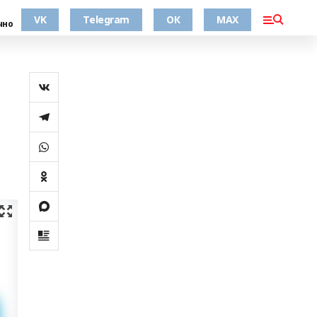
VK
Telegram
ОК
MAX
чно