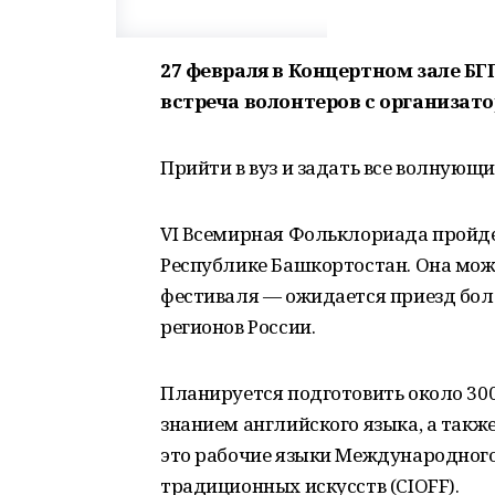
27 февраля в Концертном зале БГ
встреча волонтеров с организат
Прийти в вуз и задать все волнующ
VI Всемирная Фольклориада пройдет 
Республике Башкортостан. Она мож
фестиваля — ожидается приезд боле
регионов России.
Планируется подготовить около 300
знанием английского языка, а также
это рабочие языки Международного
традиционных искусств (СIOFF).