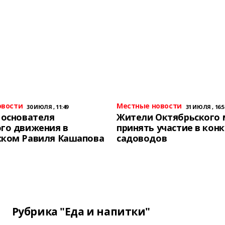
овости
Местные новости
30 ИЮЛЯ , 11:49
31 ИЮЛЯ , 16:5
 основателя
Жители Октябрьского 
го движения в
принять участие в конк
ском Равиля Кашапова
садоводов
Рубрика "Еда и напитки"