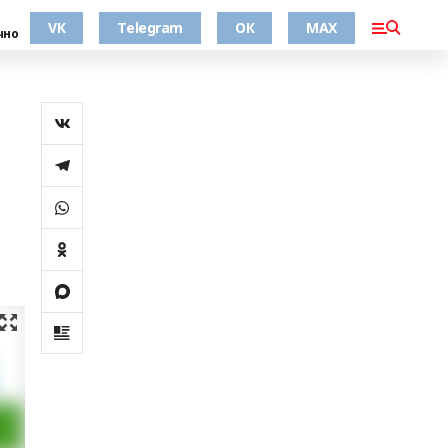
VK
Telegram
ОК
MAX
чно