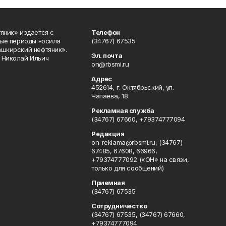
яник» издается с
Телефон
ные периоды носила
(34767) 67535
ашкирский нефтяник».
Эл. почта
 Николай Ильич
on@rbsmi.ru
Адрес
452614, г. Октябрьский, ул.
Чапаева, 18
Рекламная служба
(34767) 67660, +79374777094
Редакция
on-reklama@rbsmi.ru, (34767)
67485, 67608, 66966,
+79374777092 («ОН» на связи,
только для сообщений)
Приемная
(34767) 67535
Сотрудничество
(34767) 67535, (34767) 67660,
+79374777094