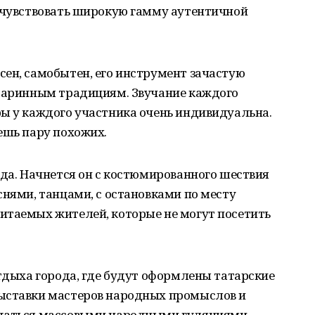
рочувствовать широкую гамму аутентичной
ен, самобытен, его инструмент зачастую
старинным традициям. Звучание каждого
ры у каждого участника очень индивидуальна.
ешь пару похожих.
ода. Начнется он с костюмированного шествия
снями, танцами, с остановками по месту
итаемых жителей, которые не могут посетить
отдыха города, где будут оформлены татарские
ыставки мастеров народных промыслов и
ждаться массовыми народными гуляниями