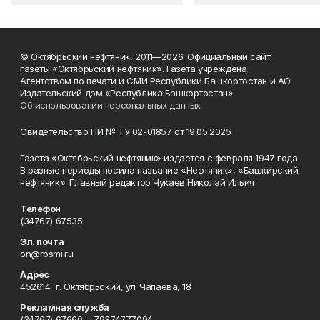
© Октябрьский нефтяник, 2011—2026. Официальный сайт
газеты «Октябрьский нефтяник». Газета учреждена
Агентством по печати и СМИ Республики Башкортостан и АО
Издательский дом «Республика Башкортостан»
Об использовании персональных данных
Свидетельство ПИ № ТУ 02-01857 от 19.05.2025
Газета «Октябрьский нефтяник» издается с февраля 1947 года.
В разные периоды носила название «Нефтяник», «Башкирский
нефтяник». Главный редактор Чукаев Николай Ильич
Телефон
(34767) 67535
Эл. почта
on@rbsmi.ru
Адрес
452614, г. Октябрьский, ул. Чапаева, 18
Рекламная служба
(34767) 67660, +79374777094