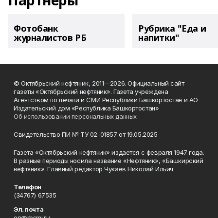
Партнеры
Фотобанк
Рубрика "Еда и
журналистов РБ
напитки"
© Октябрьский нефтяник, 2011—2026. Официальный сайт
газеты «Октябрьский нефтяник». Газета учреждена
Агентством по печати и СМИ Республики Башкортостан и АО
Издательский дом «Республика Башкортостан»
Об использовании персональных данных
Свидетельство ПИ № ТУ 02-01857 от 19.05.2025
Газета «Октябрьский нефтяник» издается с февраля 1947 года.
В разные периоды носила название «Нефтяник», «Башкирский
нефтяник». Главный редактор Чукаев Николай Ильич
Телефон
(34767) 67535
Эл. почта
on@rbsmi.ru