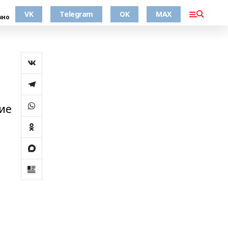
VK
Telegram
ОК
MAX
чно
ие