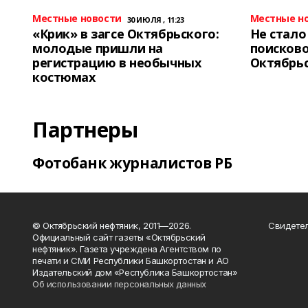
Местные новости
Местные н
30 ИЮЛЯ , 11:23
«Крик» в загсе Октябрьского:
Не стало
молодые пришли на
поисково
регистрацию в необычных
Октябрь
костюмах
Партнеры
Фотобанк журналистов РБ
© Октябрьский нефтяник, 2011—2026.
Свидетел
Официальный сайт газеты «Октябрьский
нефтяник». Газета учреждена Агентством по
печати и СМИ Республики Башкортостан и АО
Издательский дом «Республика Башкортостан»
Об использовании персональных данных