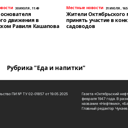
овости
Местные новости
30 ИЮЛЯ , 11:49
31 ИЮЛЯ , 16:5
 основателя
Жители Октябрьского 
го движения в
принять участие в конк
ском Равиля Кашапова
садоводов
Рубрика "Еда и напитки"
ьство ПИ № ТУ 02-01857 от 19.05.2025
Газета «Октябрьский нефт
февраля 1947 года. В раз
название «Нефтяник», «Б
Главный редактор Чукаев