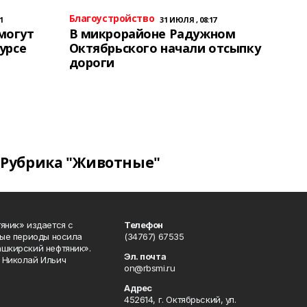
Благоустройство
1
31 ИЮЛЯ , 08:17
могут
В микрорайоне Радужном
урсе
Октябрьского начали отсыпку
дороги
Рубрика "Животные"
яник» издается с
Телефон
ные периоды носила
(34767) 67535
ашкирский нефтяник».
Эл. почта
 Николай Ильич
on@rbsmi.ru
Адрес
452614, г. Октябрьский, ул.