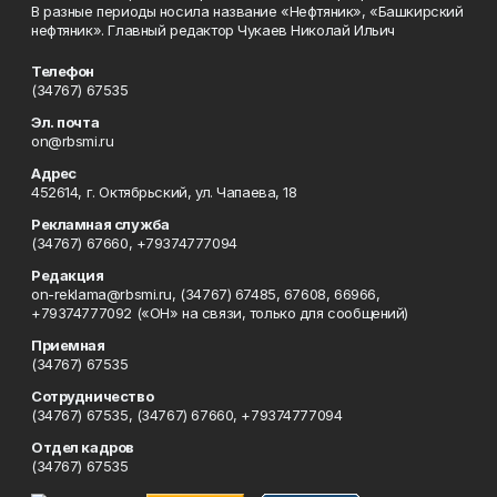
В разные периоды носила название «Нефтяник», «Башкирский
нефтяник». Главный редактор Чукаев Николай Ильич
Телефон
(34767) 67535
Эл. почта
on@rbsmi.ru
Адрес
452614, г. Октябрьский, ул. Чапаева, 18
Рекламная служба
(34767) 67660, +79374777094
Редакция
on-reklama@rbsmi.ru, (34767) 67485, 67608, 66966,
+79374777092 («ОН» на связи, только для сообщений)
Приемная
(34767) 67535
Сотрудничество
(34767) 67535, (34767) 67660, +79374777094
Отдел кадров
(34767) 67535