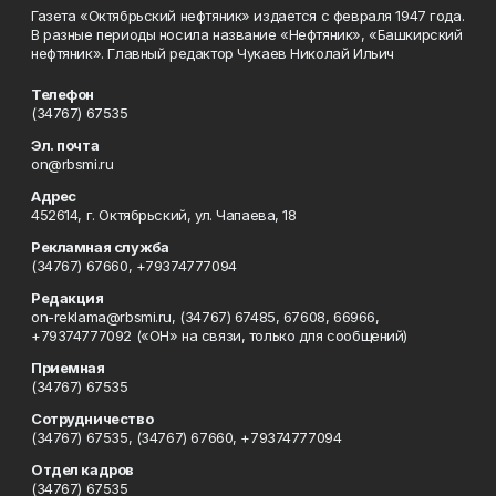
Газета «Октябрьский нефтяник» издается с февраля 1947 года.
В разные периоды носила название «Нефтяник», «Башкирский
нефтяник». Главный редактор Чукаев Николай Ильич
Телефон
(34767) 67535
Эл. почта
on@rbsmi.ru
Адрес
452614, г. Октябрьский, ул. Чапаева, 18
Рекламная служба
(34767) 67660, +79374777094
Редакция
on-reklama@rbsmi.ru, (34767) 67485, 67608, 66966,
+79374777092 («ОН» на связи, только для сообщений)
Приемная
(34767) 67535
Сотрудничество
(34767) 67535, (34767) 67660, +79374777094
Отдел кадров
(34767) 67535