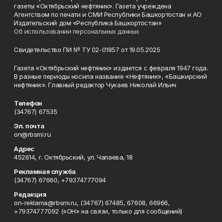
газеты «Октябрьский нефтяник». Газета учреждена
Агентством по печати и СМИ Республики Башкортостан и АО
Издательский дом «Республика Башкортостан»
Об использовании персональных данных
Свидетельство ПИ № ТУ 02-01857 от 19.05.2025
Газета «Октябрьский нефтяник» издается с февраля 1947 года.
В разные периоды носила название «Нефтяник», «Башкирский
нефтяник». Главный редактор Чукаев Николай Ильич
Телефон
(34767) 67535
Эл. почта
on@rbsmi.ru
Адрес
452614, г. Октябрьский, ул. Чапаева, 18
Рекламная служба
(34767) 67660, +79374777094
Редакция
on-reklama@rbsmi.ru, (34767) 67485, 67608, 66966,
+79374777092 («ОН» на связи, только для сообщений)