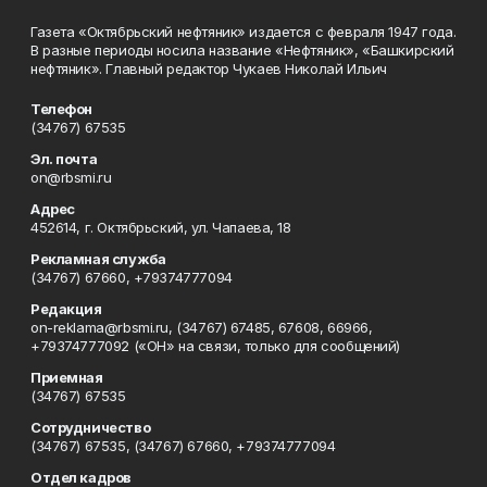
Газета «Октябрьский нефтяник» издается с февраля 1947 года.
В разные периоды носила название «Нефтяник», «Башкирский
нефтяник». Главный редактор Чукаев Николай Ильич
Телефон
(34767) 67535
Эл. почта
on@rbsmi.ru
Адрес
452614, г. Октябрьский, ул. Чапаева, 18
Рекламная служба
(34767) 67660, +79374777094
Редакция
on-reklama@rbsmi.ru, (34767) 67485, 67608, 66966,
+79374777092 («ОН» на связи, только для сообщений)
Приемная
(34767) 67535
Сотрудничество
(34767) 67535, (34767) 67660, +79374777094
Отдел кадров