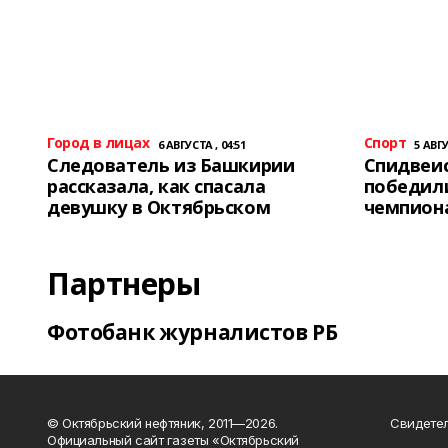
Город в лицах
Спорт
6 АВГУСТА , 04:51
5 АВГУ
Следователь из Башкирии
Спидвеис
рассказала, как спасала
победили
девушку в Октябрьском
чемпион
Партнеры
Фотобанк журналистов РБ
© Октябрьский нефтяник, 2011—2026.
Свидетел
Официальный сайт газеты «Октябрьский