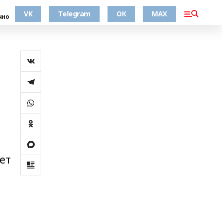
VK
Telegram
ОК
MAX
чно
ет