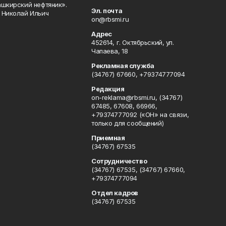
ашкирский нефтяник».
Эл. почта
 Николай Ильич
on@rbsmi.ru
Адрес
452614, г. Октябрьский, ул.
Чапаева, 18
Рекламная служба
(34767) 67660, +79374777094
Редакция
on-reklama@rbsmi.ru, (34767)
67485, 67608, 66966,
+79374777092 («ОН» на связи,
только для сообщений)
Приемная
(34767) 67535
Сотрудничество
(34767) 67535, (34767) 67660,
+79374777094
Отдел кадров
(34767) 67535