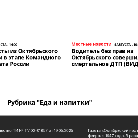
Местные новости
СТА , 14:00
4 АВГУСТА , 10:
ты из Октябрьского
Водитель без прав из
 в этапе Командного
Октябрьского соверши
ата России
смертельное ДТП (ВИД
Рубрика "Еда и напитки"
ьство ПИ № ТУ 02-01857 от 19.05.2025
Газета «Октябрьский нефт
февраля 1947 года. В раз