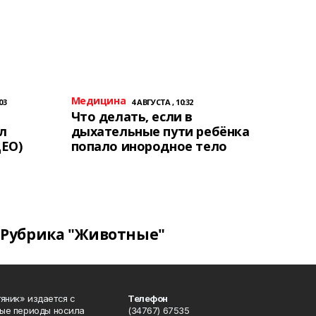
Медицина
03
4 АВГУСТА , 10:32
Что делать, если в
л
дыхательные пути ребёнка
ЕО)
попало инородное тело
Рубрика "Животные"
яник» издается с
Телефон
ные периоды носила
(34767) 67535