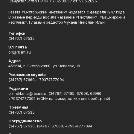
Свидетельство ПИ № ТУ 02-01857 от 19.05.2025
Газета «Октябрьский нефтяник» издается с февраля 1947 года.
В разные периоды носила название «Нефтяник», «Башкирский
нефтяник». Главный редактор Чукаев Николай Ильич
Телефон
(34767) 67535
Эл. почта
on@rbsmi.ru
Адрес
452614, г. Октябрьский, ул. Чапаева, 18
Рекламная служба
(34767) 67660, +79374777094
Редакция
on-reklama@rbsmi.ru, (34767) 67485, 67608, 66966,
+79374777092 («ОН» на связи, только для сообщений)
Приемная
(34767) 67535
Сотрудничество
(34767) 67535, (34767) 67660, +79374777094